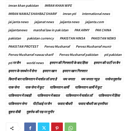
imran khan pakistan
IMRAN KHAN WIFE
IMRAN NAWAZ SHAHBAZ SHARIF
imran pti
international news
jai janta news
jaijanat news
jaijanta news
jaijanta.com
jaijantanews
marshal law in pak istan
PAK ARMY
PAK CHINA
pakistan
pakistan currency
PAKISTAN HINSA
PAKISTAN NEWS
PAKISTAN PROTEST
Pervez Musharraf
Pervez Musharraf munir
Pervez Musharraf nawaz sharif
Pervez Musharraf pakistan
pti pakistan
pti पर बैन
world news
इमरान की गिरफ्तारी के बाद हिंसा
इमरान की पार्टी पर बैन
इमरान के समर्थन में सेना
इमरान खान
इमरान खान गिरफ्तार
कितनी बार पाकिस्तान में मार्शल लॉ लगा है
जय जनता
जय जनता न्यूज़
परवेज मुशर्रफ
पाक सेना
पाक सेना में फूट
पाकिस्तान आर्मी
पाकिस्तान आर्मी में फूट
पाकिस्तान में तबाही
पाकिस्तान में बवाल
पाकिस्तान में मार्शल लॉ
पाकिस्तान में हिंसा
पाकिस्तान सेना
पीटीआई पर बैन
फवाद चौधरी
फवाद चौधरी का इस्तीफा
बुशरा वीबी
मुशर्रफ की राह पर मुनीर