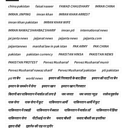
china pakistan
faisal naseer
FAWAD CHAUDHARY
IMRAN CHINA
IMRAN JINPING
imran khan
IMRAN KHAN ARREST
imran khan pakistan
IMRAN KHAN WIFE
IMRAN NAWAZ SHAHBAZ SHARIF
imran pti
international news
jai janta news
jaijanat news
jaijanta news
jaijanta.com
jaijantanews
marshal law in pak istan
PAK ARMY
PAK CHINA
pakistan
pakistan currency
PAKISTAN HINSA
PAKISTAN NEWS
PAKISTAN PROTEST
Pervez Musharraf
Pervez Musharraf munir
Pervez Musharraf nawaz sharif
Pervez Musharraf pakistan
pti pakistan
pti पर बैन
world news
इमरान की गिरफ्तारी के बाद हिंसा
इमरान की पार्टी पर बैन
इमरान के समर्थन में सेना
इमरान खान
इमरान खान गिरफ्तार
कितनी बार पाकिस्तान में मार्शल लॉ लगा है
जय जनता
जय जनता न्यूज़
परवेज मुशर्रफ
पाक सेना
पाक सेना में फूट
पाकिस्तान आर्मी
पाकिस्तान आर्मी में फूट
पाकिस्तान में तबाही
पाकिस्तान में बवाल
पाकिस्तान में मार्शल लॉ
पाकिस्तान में हिंसा
पाकिस्तान सेना
पीटीआई पर बैन
फवाद चौधरी
फवाद चौधरी का इस्तीफा
बुशरा वीबी
मुशर्रफ की राह पर मुनीर