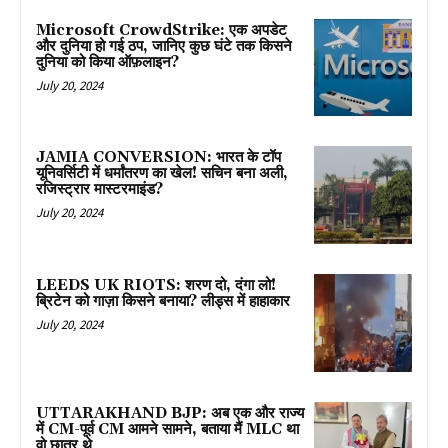
Microsoft CrowdStrike: एक अपडेट
और दुनिया हो गई ठप, जानिए कुछ घंटे तक किसने
दुनिया को किया ऑफ़लाइन?
July 20, 2024
JAMIA CONVERSION: भारत के टॉप
यूनिवर्सिटी में धर्मांतरण का खेल! सचिन बना अली,
रजिस्ट्रार मास्टरमाइंड?
July 20, 2024
LEEDS UK RIOTS: शरण दो, दंगा लो!
ब्रिटेन को गाज़ा किसने बनाया? लीड्स में हाहाकार
July 20, 2024
UTTARAKHAND BJP: अब एक और राज्य
में CM-पूर्व CM आमने सामने, बताया मैं MLC था
वो छात्र थे