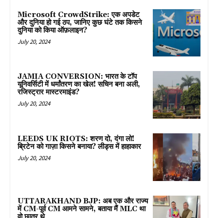
Microsoft CrowdStrike: एक अपडेट
और दुनिया हो गई ठप, जानिए कुछ घंटे तक किसने
दुनिया को किया ऑफ़लाइन?
July 20, 2024
JAMIA CONVERSION: भारत के टॉप
यूनिवर्सिटी में धर्मांतरण का खेल! सचिन बना अली,
रजिस्ट्रार मास्टरमाइंड?
July 20, 2024
LEEDS UK RIOTS: शरण दो, दंगा लो!
ब्रिटेन को गाज़ा किसने बनाया? लीड्स में हाहाकार
July 20, 2024
UTTARAKHAND BJP: अब एक और राज्य
में CM-पूर्व CM आमने सामने, बताया मैं MLC था
वो छात्र थे