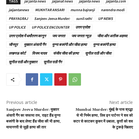
TAGS
jai janta news
jaijanat news
jaijanta news
jaijanta.com
jaijantanews
MUKHTAR ANSARI
munna bajranji
narendra modi
PRAYAGRAJ
Sanjeev Jeeva Murder:
sunil rathi
UP NEWS
UP POLICE
UP POLICE ENCOUNTER
उत्तर प्रदेश
उत्तर प्रदेश में धर्मांतरण कानून
जय जनता
जय जनता न्यूज़
जीवा और अतीक अहमद
जौनपुर
मुख्तार अंसारी गैंग
मुन्ना बजरंगी और जीवा हत्या
मुन्ना बजरंगी हत्या
लखनऊ कोर्ट
विजय यादव
संजीव जीवा की हत्या
सुनील राठी और जीवा
सुनील राठी और मुख्तार
सुनील राठी गैंग
Previous article
Next article
Sanjeev Jeeva Murder: मुख्तार
Mumbai Murder: मुंबई के पास श्रद्धा
अंसारी गैंग का सफाया तय, राइट हैंड मुन्ना
से भी निर्मम हत्या, लिव इन पार्टनर ने शव को
बजरंगी के बाद लेफ्ट हैंड जीवा की भी हत्या,
कटर से काटकर कुकर में उबाला, कुत्तों को शव
मायानगरी से जुड़ी हत्या की तार
के टुकड़े खिलाए