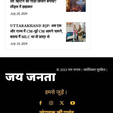
लो! ब्रिटेन को गाज़ा किसने बनाया?
लीड्स में हाहाकार
July 20, 2024
UTTARAKHAND BJP: अब एक
और राज्य में CM-पूर्व CM आमने सामने,
बताया मैं MLC था वो छात्र थे
July 19, 2024
© 2023 जय जनता। सर्वाधिकार सुरक्षित।
जय जनता
हमसे जुड़ें।
संपादक की पसंद