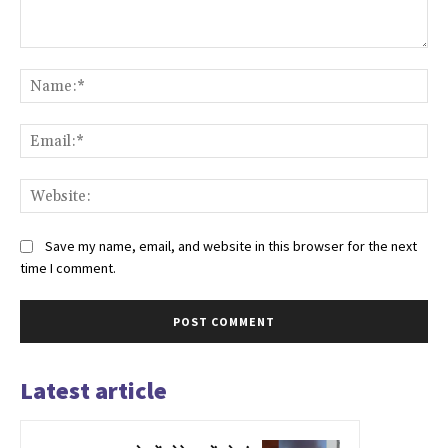
Comment:
Na
Ema
Web
Save my name, email, and website in this browser for the next
time I comment.
Latest article