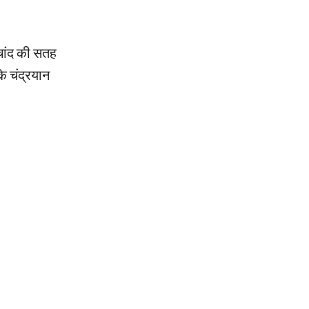
 चांद की सतह
े चंद्रयान