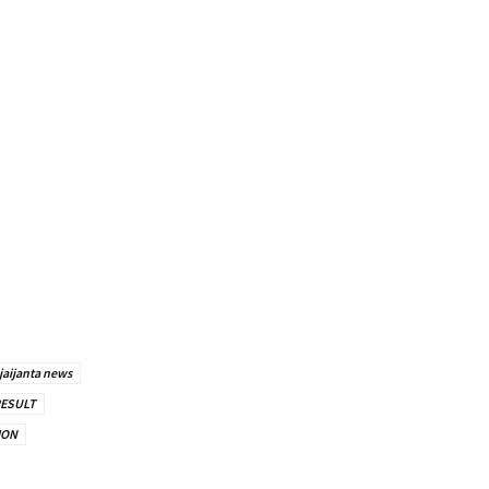
jaijanta news
ESULT
ION