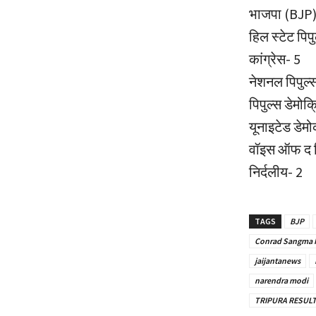
भाजपा (BJP)
हिल स्टेट पिपु
कांग्रेस- 5
नेशनल पिपुल्स
पिपुल्स डेमोक
यूनाइटेड डेमोक
वॉइस ऑफ द पिप
निर्दलीय- 2
TAGS
BJP
Conrad Sangma 
jaijantanews
narendra modi
TRIPURA RESUL