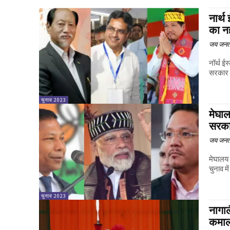
नार्थ 
का नह
जय जनत
नॉर्थ ईस
सरकार ब
चुनाव 2023
मेघाल
सरक
जय जनत
मेघालय 
चुनाव मे
चुनाव 2023
नागाल
कमा