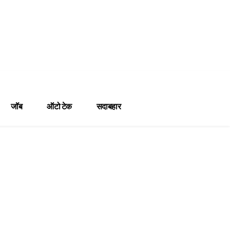
जॉब
ऑटो टेक
सदाबहार