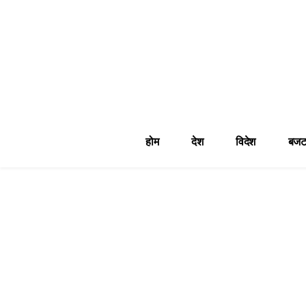
होम
देश
विदेश
बजट