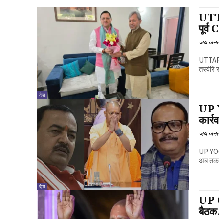
UTT
पूर्व
जय जनत
UTTARA
तस्वीरें
देश
UP Y
कार्र
जय जनत
UP YOGI
अब तक उ
देश
UP C
बैठक