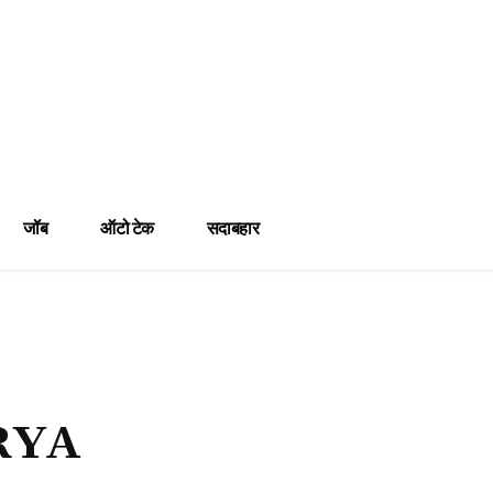
जॉब
ऑटो टेक
सदाबहार
RYA