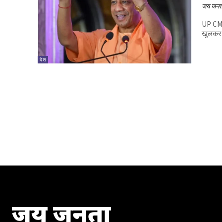
जय जनत
UP CM Y
खुलकर न
देश
जय जनता