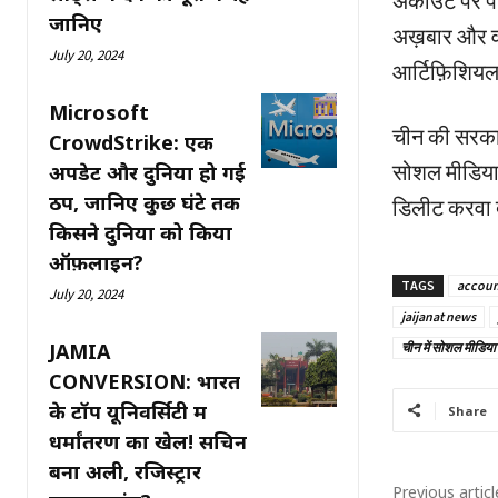
अकाउंट पर पा
जानिए
अख़बार और वहा
July 20, 2024
आर्टिफ़िशियल 
Microsoft
चीन की सरकार 
CrowdStrike: एक
सोशल मीडिया 
अपडेट और दुनिया हो गई
ठप, जानिए कुछ घंटे तक
डिलीट करवा 
किसने दुनिया को किया
ऑफ़लाइन?
TAGS
accoun
July 20, 2024
jaijanat news
JAMIA
चीन में सोशल मीडिया
CONVERSION: भारत
के टॉप यूनिवर्सिटी में
Share
धर्मांतरण का खेल! सचिन
बना अली, रजिस्ट्रार
Previous articl