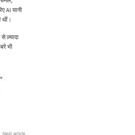
 चैनल,
रिए AI यानी
ी थीं।
े ज़्यादा
रें भी
ws
Next article