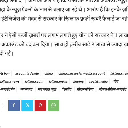
बंदी लगा दी। चीन का आरोप है कि ये सोशल मीडिया अकाउंट न्यूज़
ं के न्यूज़ ऐंकरों के नाम से चलाए जा रहे थे। आरोप है कि इनके ज़
इंटेलिजेंस की मदद से सरकार के ख़िलाफ़ फ़र्ज़ी ख़बरें फैलाई जा रह
ने ऐसी फर्जी ख़बरों पर लगाम लगाते हुए चीन की सरकार ने 1 लाख स
अकाउंट को बंद कर दिया। साथ ही क़रीब साढे 8 लाख से ज़्यादा ख़ब
दी गईं।
ts ban
accounts delete
china
china ban social media account
jai janta ne
jaijanta news
jaijanta.com
jaijantanews
jinping
social media
चीन
 अकाउंट बैन
जय जनता
जय जनता न्यूज़
जिनपिंग
सोशल मीडिया
सोशल मीडिया अकाउंट
e