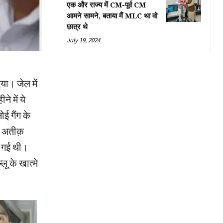
एक और राज्य में CM-पूर्व CM
आमने सामने, बताया मैं MLC था वो
छात्र थे
July 19, 2024
या। जेल में
े में ये
ई गैंग के
न अतीक़
ी गई थी।
ू के खात्मे