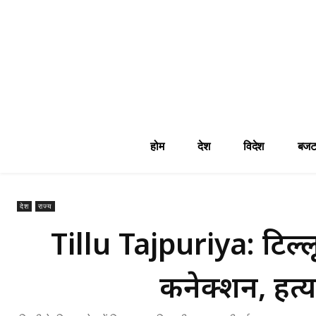
होम
देश
विदेश
बजट
देश
राज्य
Tillu Tajpuriya: टिल्
कनेक्शन, हत्