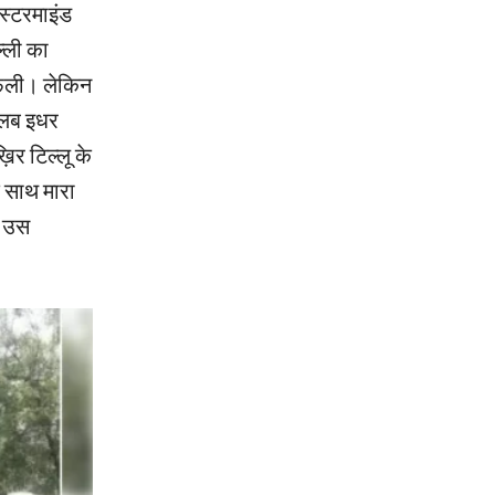
ास्टरमाइंड
्ली का
 फैली। लेकिन
तलब इधर
िर टिल्लू के
े साथ मारा
ी उस