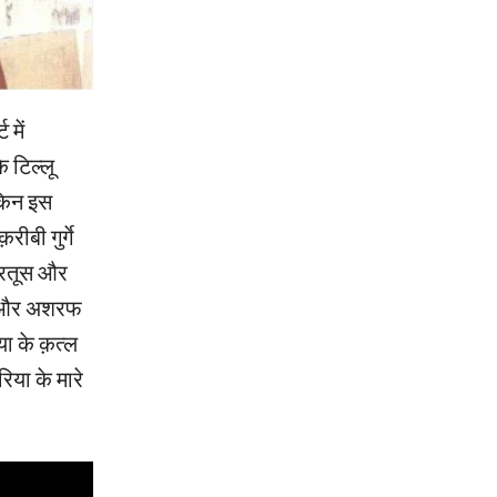
 में
 टिल्लू
ेकिन इस
ीबी गुर्गे
कारतूस और
क़ और अशरफ
ा के क़त्ल
िया के मारे