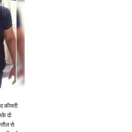
हद कीमती
सके दो
तौल से