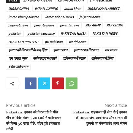
TAGS
BARBAD PAKISTAN
CHINA ON IMRAN
china pakistan
IMRAN CHINA
IMRAN JINPING
imran khan
IMRAN KHAN ARREST
imran khan pakistan
international news
jai janta news
jaijanat news
jaijanta news
jaijantanews
PAK ARMY
PAK CHINA
pakistan
pakistan currency
PAKISTAN HINSA
PAKISTAN NEWS
PAKISTAN PROTEST
pti pakistan
world news
इमरान की गिरफ्तारी के बाद हिंसा
इमरान खान
इमरान खान गिरफ्तार
जय जनता
जय जनता न्यूज़
पाकिस्तान में तबाही
पाकिस्तान में बवाल
पाकिस्तान में हिंसा
बर्बाद पाकिस्तान
Previous article
Next article
Pakistan: इमरान की गिरफ्तारी के पीछे
Pakistan: शहबाज नहीं सेना से है इमरान
चीन के विदेश मंत्री!, एक इशारे ने पाकिस्तान
की असली जंग, आर्मी चीफ और इमरान की
को किया 50 साल पीछे, पढ़िए पूरी इनसाइड
दुश्मनी का बैकग्राउंड आया सामने
स्टोरी