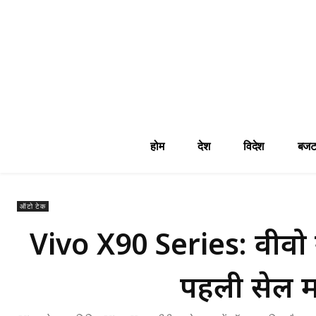
होम
देश
विदेश
बजट
ऑटो टेक
Vivo X90 Series: वीवो न
पहली सेल मे