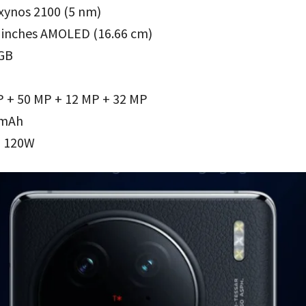
Exynos 2100 (5 nm)
78 inches AMOLED (16.66 cm)
6GB
P + 50 MP + 12 MP + 32 MP
 mAh
्ट- 120W