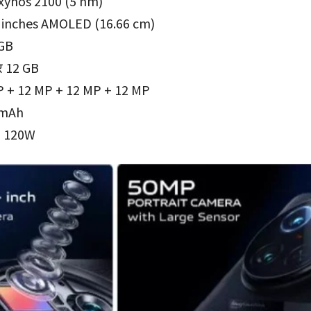
Exynos 2100 (5 nm)
56 inches AMOLED (16.66 cm)
6GB
र 12 GB
P + 12 MP + 12 MP + 12 MP
 mAh
्ट- 120W