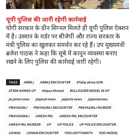
यूपी पुलिस की जारी रहेगी कार्रवाई
योगी सरकार के ग्रीन सिग्नल मिलते ही यूपी पुलिस ऐक्शन
में है। उस्मान के मर्डर पर बीजेपी और राज्य सरकार के
मंत्री पुलिस का खुलकर समर्थन कर रहे हैं। उप मुख्यमंत्री
ब्रजेश पाठक ने कहा कि सूबे में कानून व्यवस्था बनाए
रखने के लिए पुलिस की कार्रवाई जारी रहेगी।
TAGS
ARBAJ
ARBAZ ENCOUNTER
ATatiq ahma SON
ATEEK AHMAD UP
Atique Ahmed
BULLDOZER MODEL IN UP
jai janta news
jaijanat news
jaijanta news
jaijantanews
PRAYAGRAJ
PRAYAGRAJ ENCOUNTER
PRAYAGRAJ MURDER
PRAYAGRAKJ
UMESH PAL
UMESH PAL ENCOUNTER
UMESH PAL MURDER
UP
UP POLICE
UP POLICE ENCOUNTER
USMAN
USMAN ENCOUNTER
YOGI ADITYANATH
YOGI MODEL