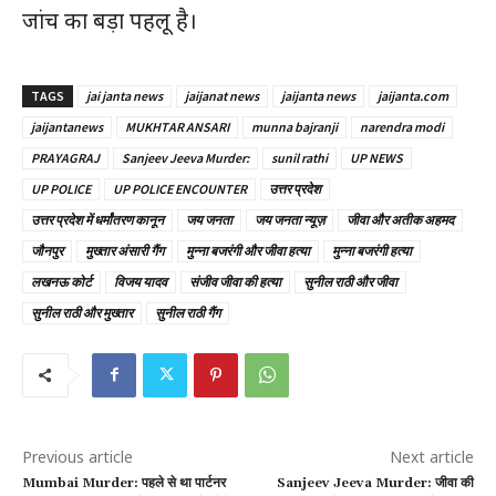
जांच का बड़ा पहलू है।
TAGS
jai janta news
jaijanat news
jaijanta news
jaijanta.com
jaijantanews
MUKHTAR ANSARI
munna bajranji
narendra modi
PRAYAGRAJ
Sanjeev Jeeva Murder:
sunil rathi
UP NEWS
UP POLICE
UP POLICE ENCOUNTER
उत्तर प्रदेश
उत्तर प्रदेश में धर्मांतरण कानून
जय जनता
जय जनता न्यूज़
जीवा और अतीक अहमद
जौनपुर
मुख्तार अंसारी गैंग
मुन्ना बजरंगी और जीवा हत्या
मुन्ना बजरंगी हत्या
लखनऊ कोर्ट
विजय यादव
संजीव जीवा की हत्या
सुनील राठी और जीवा
सुनील राठी और मुख्तार
सुनील राठी गैंग
Previous article
Next article
Mumbai Murder: पहले से था पार्टनर
Sanjeev Jeeva Murder: जीवा की