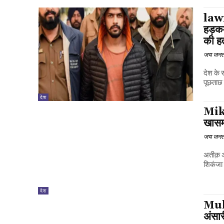
lawr
हड़क
की ह
जय जनत
देश के 
पूछताछ म
देश
Mikh
खासम
जय जनत
अतीक़ अ
शिकंजा 
देश
Mukh
अंसा