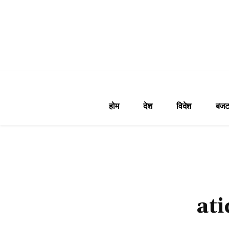
होम
देश
विदेश
बजट
at