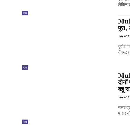
लेकिन बा
देश
Mukh
पूरा,
जय जनत
यूपी में
गैंगस्टर
देश
Mukh
दोनों
बहू स
जय जनत
उत्तर 
फरार दो
देश