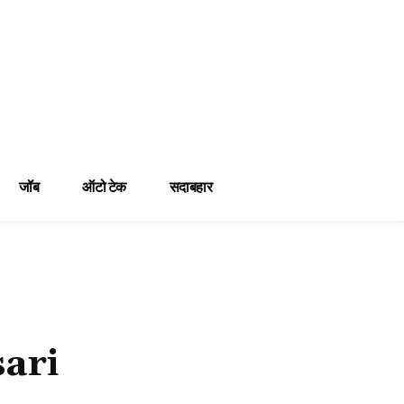
जॉब
ऑटो टेक
सदाबहार
ari