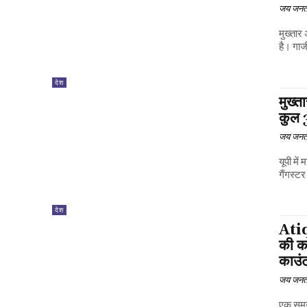
जय जनत
मुख्तार
है। गाज
देश
मुख्त
कुल 
जय जनत
यूपी में
गैंगस्टर
देश
Atiq
की क
काउं
जय जनत
एक समय