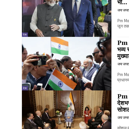
भी...
जय जनत
Pm Modi I
जून तक 
देश
Pm M
भव्य 
मुख्य
जय जनत
Pm Modi US V
प्रधानम
देश
Pm M
देशभर
सोशल
जय जनत
सोशल मीडिया