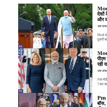
Mod
देशों
और क
जय जनत
Modi Ad
दूसरी ब
देश
Modi
पीएम
रही 
जय जनत
PM मोदी
7 बार ब
देश
Pm M
बॉस, 