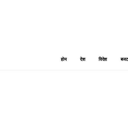
होम
देश
विदेश
बजट