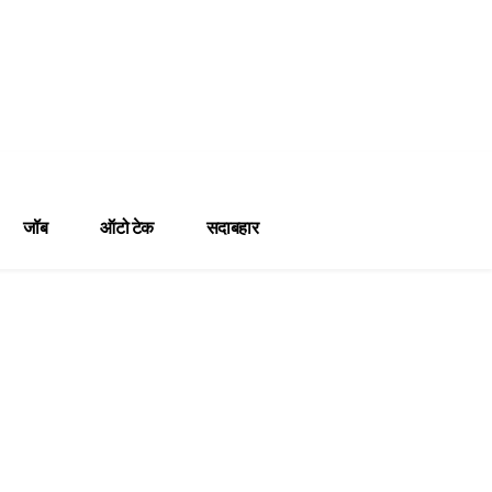
जॉब
ऑटो टेक
सदाबहार