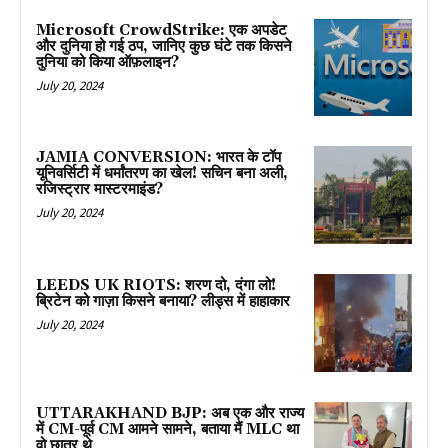
Microsoft CrowdStrike: एक अपडेट
और दुनिया हो गई ठप, जानिए कुछ घंटे तक किसने
दुनिया को किया ऑफ़लाइन?
July 20, 2024
JAMIA CONVERSION: भारत के टॉप
यूनिवर्सिटी में धर्मांतरण का खेल! सचिन बना अली,
रजिस्ट्रार मास्टरमाइंड?
July 20, 2024
LEEDS UK RIOTS: शरण दो, दंगा लो!
ब्रिटेन को गाज़ा किसने बनाया? लीड्स में हाहाकार
July 20, 2024
UTTARAKHAND BJP: अब एक और राज्य
में CM-पूर्व CM आमने सामने, बताया मैं MLC था
वो छात्र थे