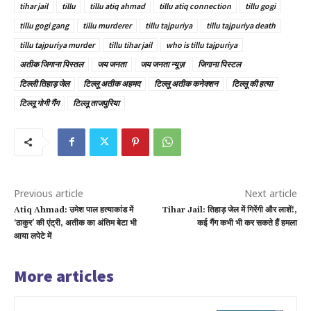
tihar jail
tillu
tillu atiq ahmad
tillu atiq connection
tillu gogi
tillu gogi gang
tillu murderer
tillu tajpuriya
tillu tajpuriya death
tillu tajpuriya murder
tillu tihar jail
who is tillu tajpuriya
अतीक जिगाना पिस्तल
जय जनता
जय जनता न्यूज़
जिगाना पिस्टल
टिल्ली तिहाड़ जेल
टिल्लू अतीक अहमद
टिल्लू अतीक कनेक्शन
टिल्लू की हत्या
टिल्लू गोगी गैंग
टिल्लू ताजपुरिया
Previous article
Next article
Atiq Ahmad: उमेश पाल हत्याकांड में
Tihar Jail: तिहाड़ जेल में गिरेंगी और लाशें!,
‘ठाकुर’ की एंट्री, अतीक का अंतिम बेटा भी
कई गैंग कभी भी कर सकते हैं हमला
आया लपेटे में
More articles