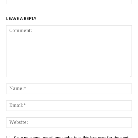
LEAVE A REPLY
Comment:
Na
Ema
Web
Save my name, email, and website in this browser for the next