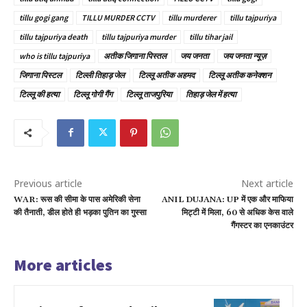
tillu gogi gang
TILLU MURDER CCTV
tillu murderer
tillu tajpuriya
tillu tajpuriya death
tillu tajpuriya murder
tillu tihar jail
who is tillu tajpuriya
अतीक जिगाना पिस्तल
जय जनता
जय जनता न्यूज़
जिगाना पिस्टल
टिल्ली तिहाड़ जेल
टिल्लू अतीक अहमद
टिल्लू अतीक कनेक्शन
टिल्लू की हत्या
टिल्लू गोगी गैंग
टिल्लू ताजपुरिया
तिहाड़ जेल में हत्या
Previous article
Next article
WAR: रूस की सीमा के पास अमेरिकी सेना
ANIL DUJANA: UP में एक और माफिया
की तैनाती, डील होते ही भड़का पुतिन का गुस्सा
मिट्टी में मिला, 60 से अधिक केस वाले
गैंगस्टर का एनकाउंटर
More articles