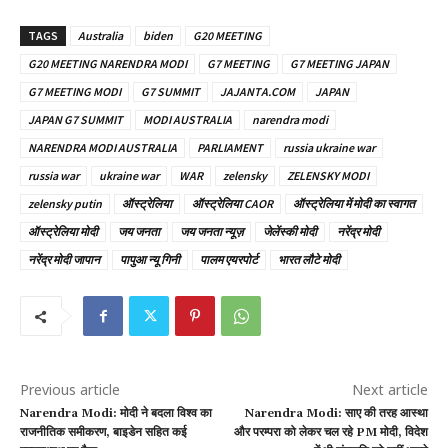
TAGS
Australia
biden
G20 MEETING
G20 MEETING NARENDRA MODI
G7 MEETING
G7 MEETING JAPAN
G7 MEETING MODI
G7 SUMMIT
JAJANTA.COM
JAPAN
JAPAN G7 SUMMIT
MODI AUSTRALIA
narendra modi
NARENDRA MODI AUSTRALIA
PARLIAMENT
russia ukraine war
russia war
ukraine war
WAR
zelensky
ZELENSKY MODI
zelensky putin
ऑस्ट्रेलिया
ऑस्ट्रेलिया CAOR
ऑस्ट्रेलिया में मोदी का स्वागत
ऑस्ट्रेलिया मोदी
जय जनता
जय जनता न्यूज़
जेलेंस्की मोदी
नरेंद्र मोदी
नरेंद्र मोदी जापान
पापुआ न्यू गिनी
पालम एयरपोर्ट
भारत लौटे मोदी
Previous article
Next article
Narendra Modi: मोदी ने बदला विश्व का
Narendra Modi: साए की तरह आस्था
राजनीतिक समीकरण, बाइडेन सहित कई
और परम्परा को लेकर चल रहे PM मोदी, विदेश