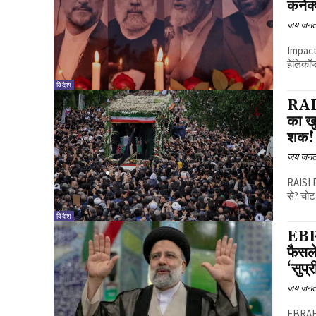
कनेक
जय जनत
Impact 
हेलिकॉप
विदेश
RAI
का खु
शक!
जय जनत
RAISI 
से? चोट
विदेश
EBRA
फैसल
‘सुप्
जय जनत
EBRAHIM