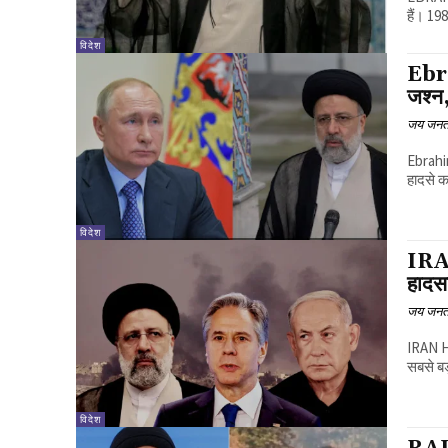
हैं। 198
विदेश
Ebra
जश्न,
जय जनत
Ebrahim
हादसे का
विदेश
IRA
हादसा
जय जनत
IRAN H
सबसे बड
विदेश