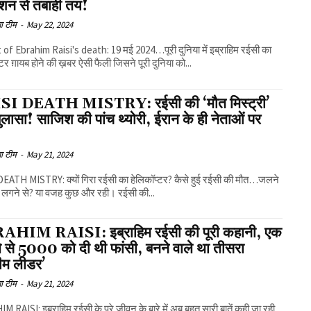
्शन से तबाही तय!
ा टीम
-
May 22, 2024
of Ebrahim Raisi's death: 19 मई 2024…पूरी दुनिया में इब्राहिम रईसी का
्टर ग़ायब होने की ख़बर ऐसी फैली जिसने पूरी दुनिया को...
SI DEATH MISTRY: रईसी की ‘मौत मिस्ट्री’
लासा! साजिश की पांच थ्योरी, ईरान के ही नेताओं पर
ा टीम
-
May 21, 2024
DEATH MISTRY: क्यों गिरा रईसी का हेलिकॉप्टर? कैसे हुई रईसी की मौत…जलने
 लगने से? या वजह कुछ और रही। रईसी की...
HIM RAISI: इब्राहिम रईसी की पूरी कहानी, एक
े से 5000 को दी थी फांसी, बनने वाले था तीसरा
रीम लीडर’
ा टीम
-
May 21, 2024
 RAISI: इब्राहिम रईसी के पूरे जीवन के बारे में अब बहुत सारी बातें कही जा रही