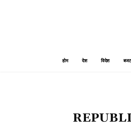
होम
देश
विदेश
बजट
REPUBLI