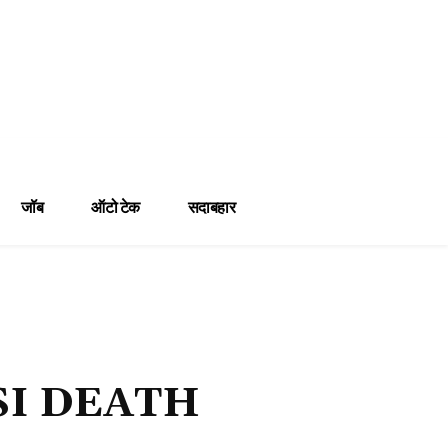
जॉब
ऑटो टेक
सदाबहार
SI DEATH