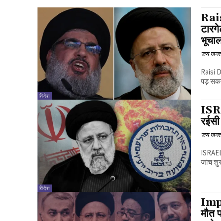
Rai
टारगे
भूचा
जय जनत
Raisi 
पड़ सकत
विदेश
ISR
रईसी
जय जनत
ISRAEL
जांच शु
विदेश
Imp
मौत प