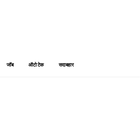
जॉब
ऑटो टेक
सदाबहार