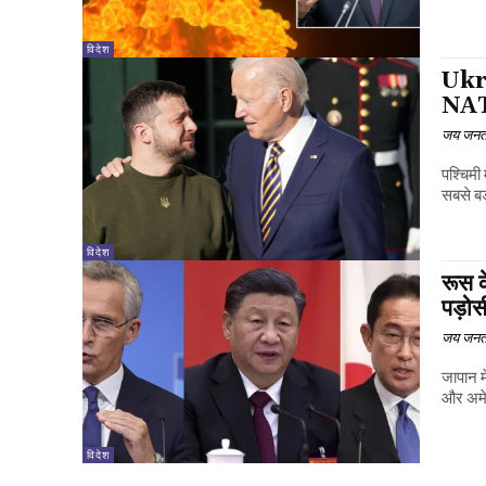
विदेश
Ukra
NATO
जय जनत
पश्चिमी
सबसे बड
विदेश
रूस 
पड़ोस
जय जनत
जापान 
और अमेर
विदेश