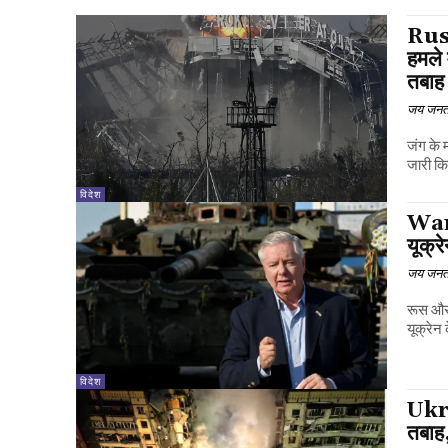
Russ
हमले 
तबाह
जय जनत
जंग के 
जारी कि
विदेश
War:
यूक्र
जय जनत
रूस और 
यूक्रेन
विदेश
Ukra
तबाह