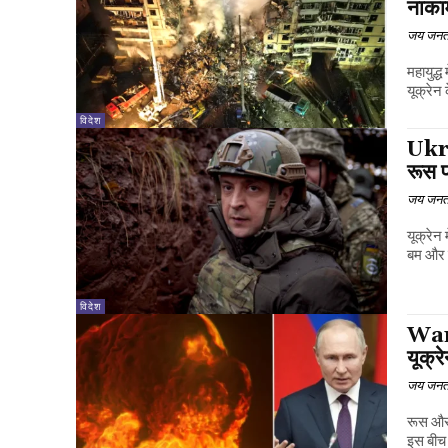
नाका
जय जनत
महायुद्
यूक्रेन 
विदेश
Ukrai
रूस प
जय जनत
यूक्रेन
बम और म
विदेश
War:
यूक्र
जय जनत
रूस और 
इस बीच 