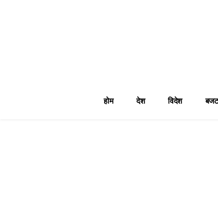
होम
देश
विदेश
बजट