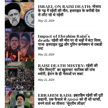
विदेश
ISRAEL ON RAISI DEATH: मोसाद
के गढ़ में रईसी की मौत, इजराइल के करीबी देश
से लौट रहे थे रईसी
May 22, 2024
विदेश
Impact of Ebrahim Raisi’s
death: रईसी की मौत पर दो धड़ों में बंटा विश्व,
गाजा-इजराइल युद्ध और पुतिन कनेक्शन से तबाही
तय!
May 22, 2024
विदेश
RAISI DEATH MISTRY: रईसी की
‘मौत मिस्ट्री’ का खुलासा! साजिश की पांच
थ्योरी, ईरान के ही नेताओं पर शक!
May 21, 2024
विदेश
EBRAHIM RAISI: इब्राहिम रईसी की पूरी
कहानी, एक फैसले से 5000 को दी थी फांसी,
बनने वाले था तीसरा ‘सुप्रीम लीडर’