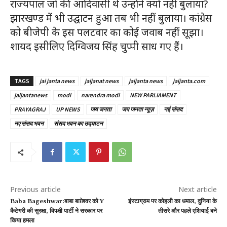
राज्यपाल जो की आदिवासी थे उन्होंने क्यों नहीं बुलाया?
झारखण्ड में भी उद्घाटन हुआ तब भी नहीं बुलाया। कांग्रेस
को बीजेपी के इस पलटवार का कोई जवाब नहीं सूझा।
शायद इसीलिए दिग्विजय सिंह चुप्पी साध गए हैं।
TAGS
jai janta news
jaijanat news
jaijanta news
jaijanta.com
jaijantanews
modi
narendra modi
NEW PARLIAMENT
PRAYAGRAJ
UP NEWS
जय जनता
जय जनता न्यूज़
नई संसद
नए संसद भवन
संसद भवन का उद्घाटन
Previous article
Next article
Baba Bageshwar:बाबा बाग़ेश्वर को Y
इंस्टाग्राम पर कोहली का धमाल, दुनिया के
कैटेगरी की सुरक्षा, विपक्षी पार्टी ने सरकार पर
तीसरे और पहले एशियाई बने
किया हमला