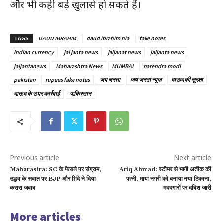
और भी कही बड़े खुलासे हो सकते हैं।
TAGS
DAUD IBRAHIM
daud ibrahim nia
fake notes
indian currency
jai janta news
jaijanat news
jaijanta news
jaijantanews
Maharashtra News
MUMBAI
narendra modi
pakistan
rupees fake notes
जय जनता
जय जनता न्यूज़
दाऊद की सुरक्षा
दाऊद के ऊपर कार्रवाई
पाकिस्तान
Previous article
Next article
Maharastra: SC के फैसले पर संग्राम,
Atiq Ahmad: स्टीमर से भागी अतीक की
उद्धव के सवाल पर BJP और शिंदे ने दिया
पत्नी, माया नगरी को बनाया नया ठिकाना,
करारा जवाब
मददगारों पर दबिश जारी
More articles