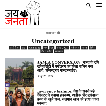
समाचार श्रेणी
Uncategorized
ऑटो टेक
खेल
चुनाव 2023
जॉब
देश
बजट 2023
मनोरंजन
राज्य
विदेश
शेयर मार्केट
सदाबहार
JAMIA CONVERSION: भारत के टॉप
यूनिवर्सिटी में धर्मांतरण का खेल! सचिन बना
अली, रजिस्ट्रार मास्टरमाइंड?
July 20, 2024
देश
lawrence bishnoi: देश के सबसे बड़े
गैंगेस्टर ने मचाया हड़कम्प, अतीक और मूसेवाला
हत्या के खुले राज, सलमान खान की हत्या करना
मकसद