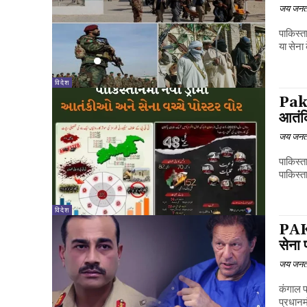
जय जनत
पाकिस्त
या सेना
विदेश
Paki
आतंक
जय जनत
पाकिस्त
पाकिस्त
विदेश
PAKI
सेना 
जय जनत
कंगाल पा
प्रधानम