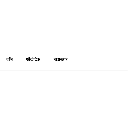
जॉब
ऑटो टेक
सदाबहार