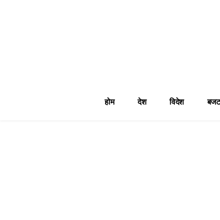
होम
देश
विदेश
बजट