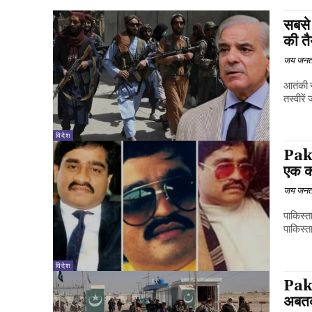
सबसे
की तै
जय जनत
आतंकी स
तस्वीरे
विदेश
Paki
एक कर
जय जनत
पाकिस्त
पाकिस्ता
विदेश
Pakis
अबतक