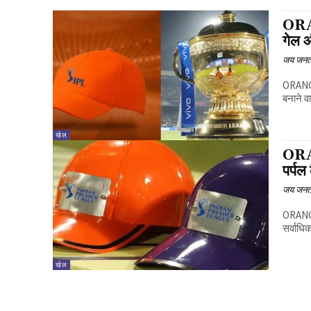
ORAN
गेल 
जय जनत
ORANGE
बनाने व
खेल
ORA
पर्पल
जय जनत
ORANGE 
सर्वाधि
खेल