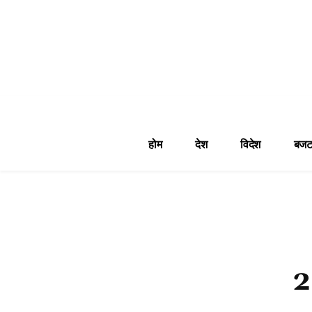
होम
देश
विदेश
बजट
2