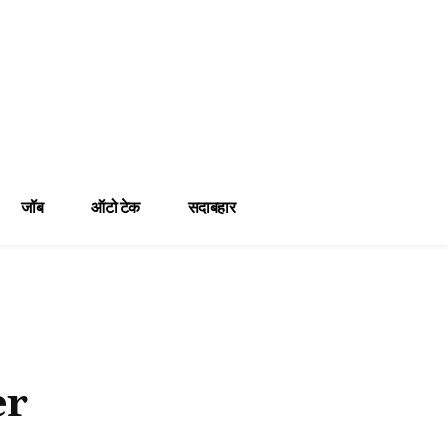
जॉब
ऑटो टेक
सदाबहार
er