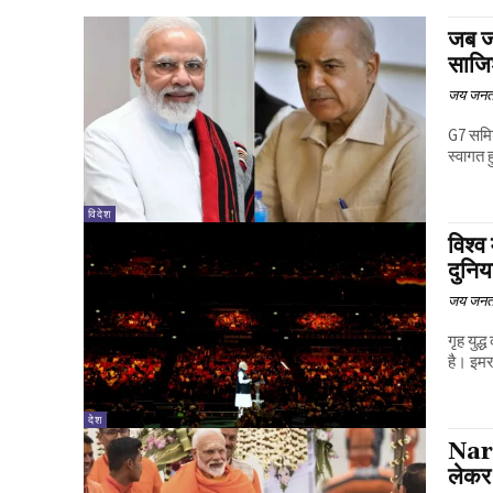
जब जा
साजि
जय जनत
G7 समिट
स्वागत 
विदेश
विश्व
दुनिय
जय जनत
गृह युद
है। इमर
देश
Nare
लेकर 