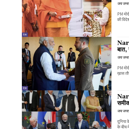
जय जनत
PM मोदी
की विदे
देश
Nare
बात, 
जय जनत
PM मोदी
ख़ास तौ
देश
Nare
समीकर
जय जनत
दुनिया क
के बीच मे