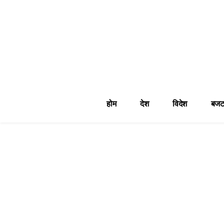
होम
देश
विदेश
बजट