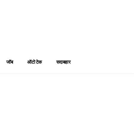
जॉब
ऑटो टेक
सदाबहार