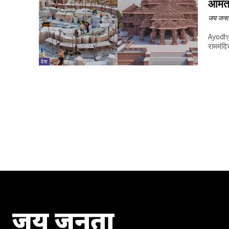
आमंत
जय जनत
Ayodhya
राममंदिर
देश
जय जनता