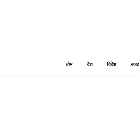
होम
देश
विदेश
बजट