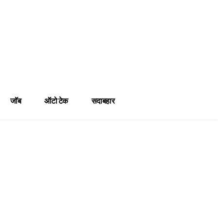
जॉब
ऑटो टेक
सदाबहार