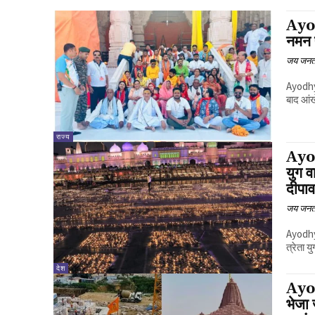
Ayodh
नमन फ
जय जनत
Ayodhya
बाद आंख
राज्य
Ayod
युग व
दीपा
जय जनत
Ayodhya
त्रेता 
देश
Ayo
भेजा 