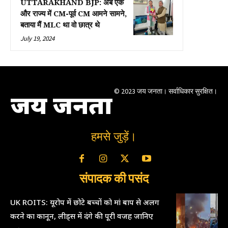
UTTARAKHAND BJP: अब एक
और राज्य में CM-पूर्व CM आमने सामने,
बताया मैं MLC था वो छात्र थे
July 19, 2024
© 2023 जय जनता। सर्वाधिकार सुरक्षित।
जय जनता
हमसे जुड़ें।
संपादक की पसंद
UK ROITS: यूरोप में छोटे बच्चों को मां बाप से अलग
करने का कानून, लीड्स में दंगे की पूरी वजह जानिए