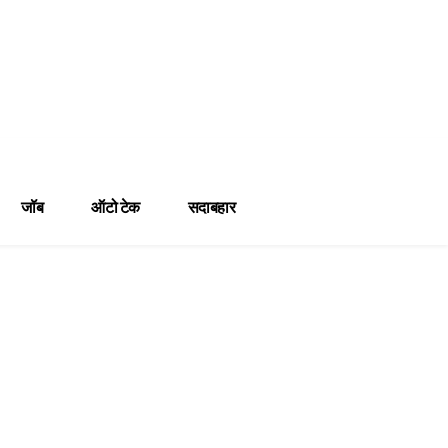
जॉब
ऑटो टेक
सदाबहार