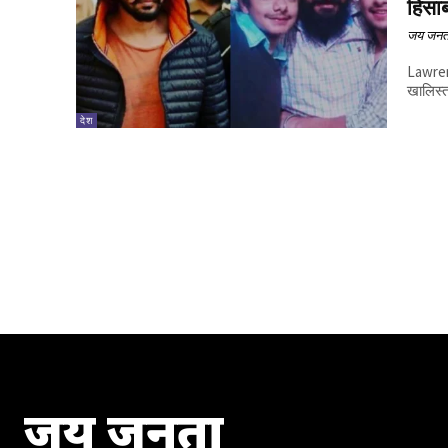
हिसा
जय जनत
Lawrenc
खालिस्त
देश
जय जनता