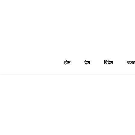
होम
देश
विदेश
बजट