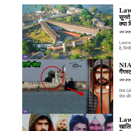
Law
सुनते
क्या 
जय जनत
Lawrenc
है, जिन
देश
NIA
गैंगस
जय जनत
NIA GA
जेल और 
देश
Law
खालिस