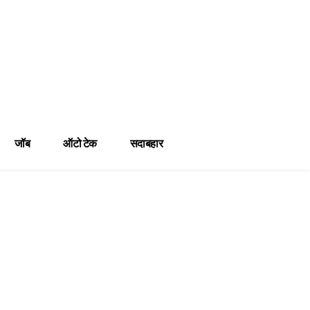
जॉब
ऑटो टेक
सदाबहार