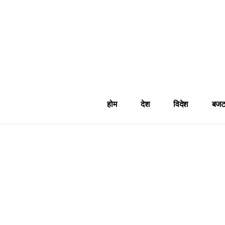
होम
देश
विदेश
बजट