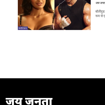
जय जनत
बॉलीवुड
रूम से 
मनोरंजन
जय जनता