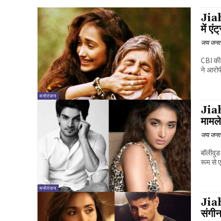
Jiah
में ए
जय जनत
CBI की 
ने आरोप
मनोरंजन
Jia
मामले
जय जनत
बॉलीवुड
रूम से 
मनोरंजन
Jiah
संगी