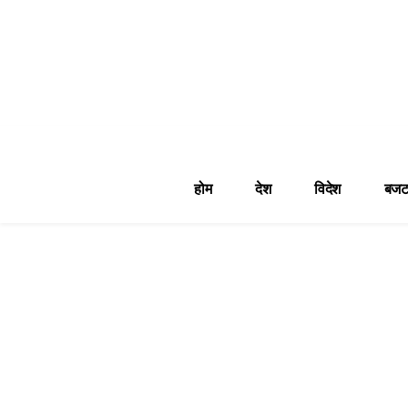
होम
देश
विदेश
बजट