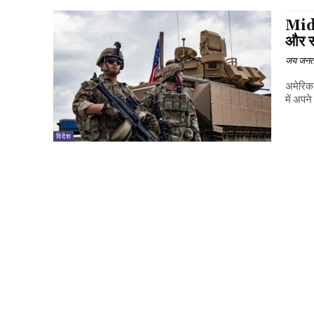
Midd
और सी
जय जनत
अमेरिका
में अपन
विदेश