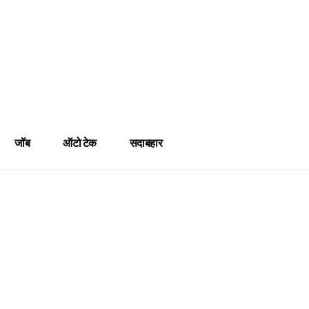
जॉब
ऑटो टेक
सदाबहार