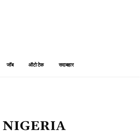
जॉब
ऑटो टेक
सदाबहार
 NIGERIA