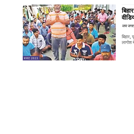
बिहा
वीडिय
जय जनत
बिहार, 
लागोश मे
बजट 2023