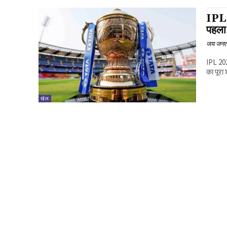
IPL क
पहला 
जय जनत
IPL 202
का पूरा
खेल