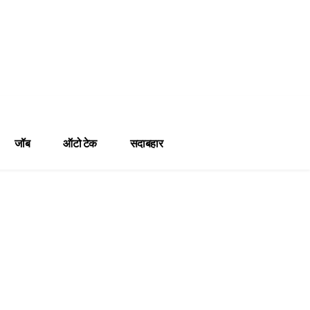
जॉब
ऑटो टेक
सदाबहार