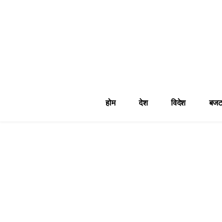
होम
देश
विदेश
बजट