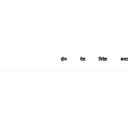
होम
देश
विदेश
बजट