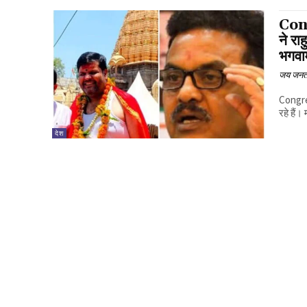
Congr
ने रा
भगव
जय जनत
Congres
रहे हैं।
देश