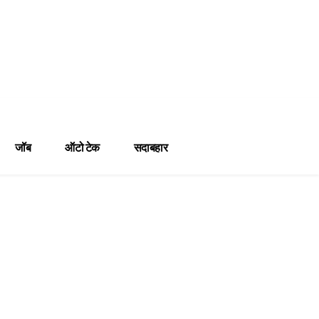
जॉब
ऑटो टेक
सदाबहार