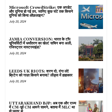
Microsoft CrowdStrike: एक अपडेट
और दुनिया हो गई ठप, जानिए कुछ घंटे तक किसने
दुनिया को किया ऑफ़लाइन?
July 20, 2024
JAMIA CONVERSION: भारत के टॉप
यूनिवर्सिटी में धर्मांतरण का खेल! सचिन बना अली,
रजिस्ट्रार मास्टरमाइंड?
July 20, 2024
LEEDS UK RIOTS: शरण दो, दंगा लो!
ब्रिटेन को गाज़ा किसने बनाया? लीड्स में हाहाकार
July 20, 2024
UTTARAKHAND BJP: अब एक और राज्य
में CM-पूर्व CM आमने सामने, बताया मैं MLC था
वो छात्र थे