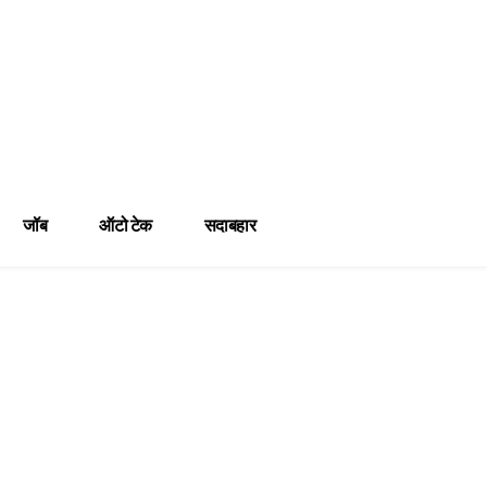
जॉब
ऑटो टेक
सदाबहार