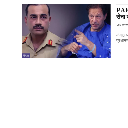
PAKI
सेना 
जय जनत
कंगाल पा
प्रधानम
विदेश