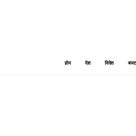
होम
देश
विदेश
बजट