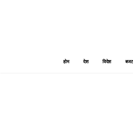
होम
देश
विदेश
बजट