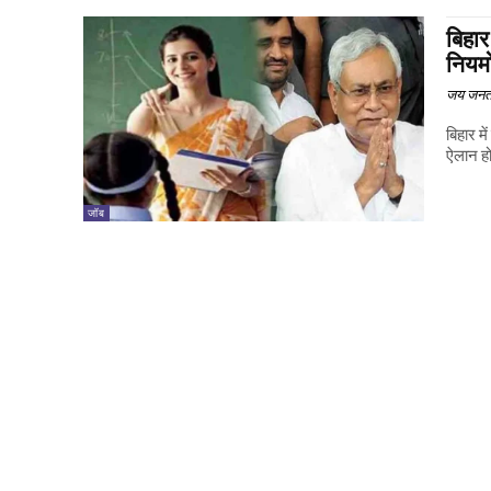
बिहार
नियमो
जय जनत
बिहार मे
ऐलान हो 
जॉब