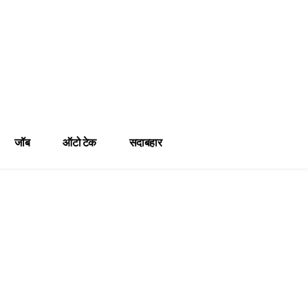
जॉब
ऑटो टेक
सदाबहार