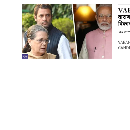
VAR
वाराण
विका
जय जनत
VARANA
GANDHI)
देश