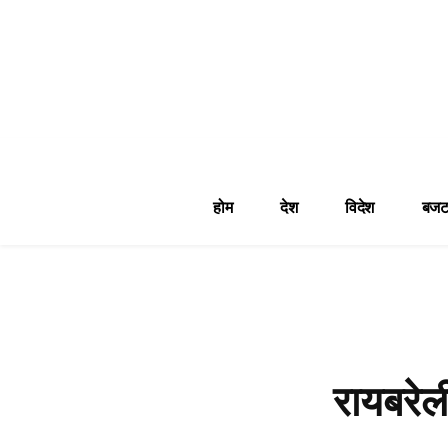
होम
देश
विदेश
बजट
रायबरे