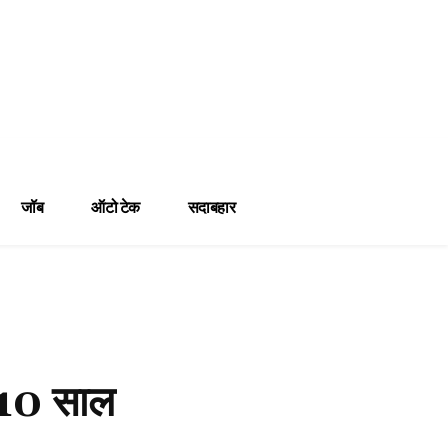
जॉब
ऑटो टेक
सदाबहार
 10 साल