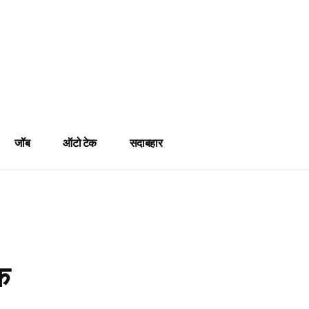
जॉब
ऑटो टेक
सदाबहार
क