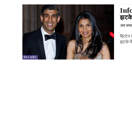
Info
झटके
जय जनत
ब्रिटेन
झटके में
शेयर मार्केट