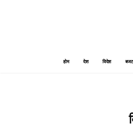
होम
देश
विदेश
बजट