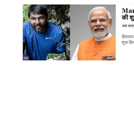
Mann
की श
जय जनत
हिमालय 
शुरू कि
देश