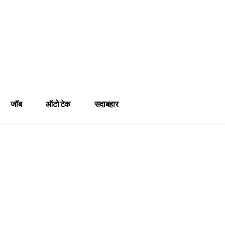
जॉब
ऑटो टेक
सदाबहार