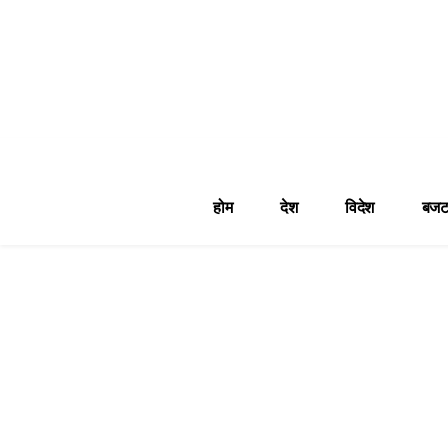
होम
देश
विदेश
बजट