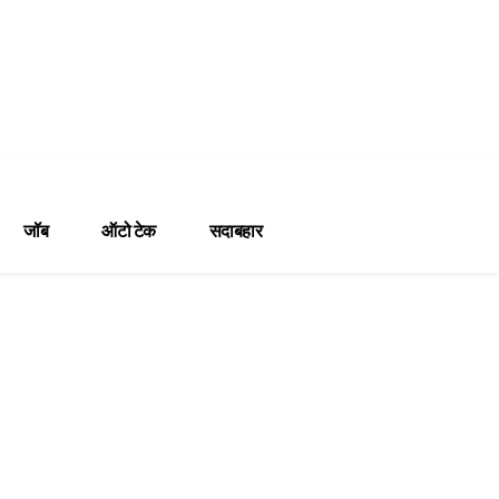
जॉब
ऑटो टेक
सदाबहार