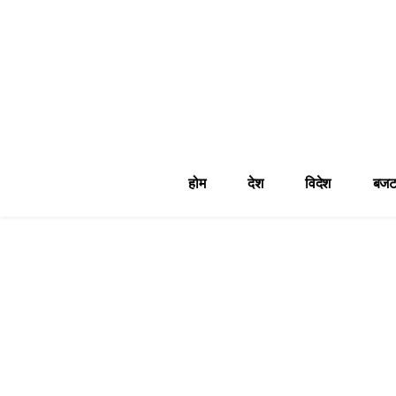
होम
देश
विदेश
बजट