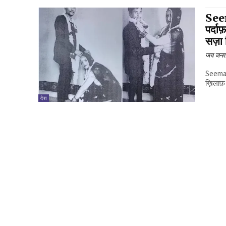
See
पर्दा
सज़ा 
जय जनत
Seema H
ख़िलाफ़ 
देश