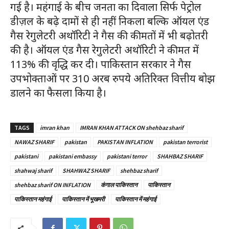
गई है। महंगाई के बीच जनता का दिवाला सिर्फ पेट्रोल
डीज़ल के बढ़े दामों से ही नहीं निकला बल्कि ऑयल एंड
गैस रेगुलेटरी अथॉरिटी ने गैस की कीमतों में भी बढ़ोतरी
की है। ऑयल एंड गैस रेगुलेटरी अथॉरिटी ने कीमत में
113% की वृद्धि कर दी। पाकिस्तान सरकार ने गैस
उपभोक्ताओं पर 310 अरब रुपये अतिरिक्त वित्तीय बोझ
डालने का फैसला किया है।
TAGS
imran khan
IMRAN KHAN ATTACK ON shehbaz sharif
NAWAZ SHARIF
pakistan
PAKISTAN INFLATION
pakistan terrorist
pakistani
pakistani embassy
pakistani terror
SHAHBAZ SHARIF
shahwaj sharif
SHAHWAZ SHARIF
shehbaz sharif
shehbaz sharif ON INFLATION
कंगाल पाकिस्तान
पाकिस्तान
पाकिस्तान महंगाई
पाकिस्तान में भूखमरी
पाकिस्तान में महंगाई