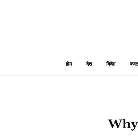
होम
देश
विदेश
बजट
Why 