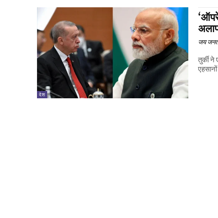
‘ऑपरे
अलाप
जय जनत
तुर्की 
एहसानों
देश