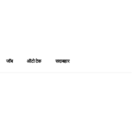
जॉब
ऑटो टेक
सदाबहार