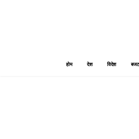
होम
देश
विदेश
बजट